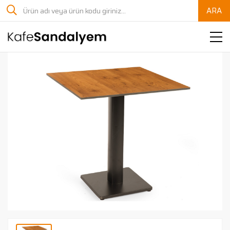
ARA
Anasayfa
Kurumsal
Sandalye
Masa
Kanapeler
Sedir
Masa Ayağı
Masa Tablası